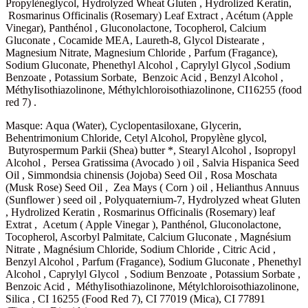
Propylèneglycol, Hydrolyzed Wheat Gluten , Hydrolized Keratin,
Rosmarinus Officinalis (Rosemary) Leaf Extract , Acétum (Apple
Vinegar), Panthénol , Gluconolactone, Tocopherol, Calcium
Gluconate , Cocamide MEA, Laureth-8, Glycol Distearate ,
Magnesium Nitrate, Magnesium Chloride , Parfum (Fragance),
Sodium Gluconate, Phenethyl Alcohol , Caprylyl Glycol ,Sodium
Benzoate , Potassium Sorbate, Benzoic Acid , Benzyl Alcohol ,
MéthyIisothiazolinone, Méthylchloroisothiazolinone, CI16255 (food
red 7) .
Masque: Aqua (Water), Cyclopentasiloxane, Glycerin,
Behentrimonium Chloride, Cetyl Alcohol, Propylène glycol,
Butyrospermum Parkii (Shea) butter *, Stearyl Alcohol , Isopropyl
Alcohol , Persea Gratissima (Avocado ) oil , Salvia Hispanica Seed
Oil , Simmondsia chinensis (Jojoba) Seed Oil , Rosa Moschata
(Musk Rose) Seed Oil , Zea Mays ( Corn ) oil , Helianthus Annuus
(Sunflower ) seed oil , Polyquaternium-7, Hydrolyzed wheat Gluten
, Hydrolized Keratin , Rosmarinus Officinalis (Rosemary) leaf
Extrat , Acetum ( Apple Vinegar ), Panthénol, Gluconolactone,
Tocopherol, Ascorbyl Palmitate, Calcium Gluconate , Magnésium
Nitrate , Magnésium Chloride, Sodium Chloride , Citric Acid ,
Benzyl Alcohol , Parfum (Fragance), Sodium Gluconate , Phenethyl
Alcohol , Caprylyl Glycol , Sodium Benzoate , Potassium Sorbate ,
Benzoic Acid , MéthyIisothiazolinone, Métylchloroisothiazolinone,
Silica , CI 16255 (Food Red 7), CI 77019 (Mica), CI 77891