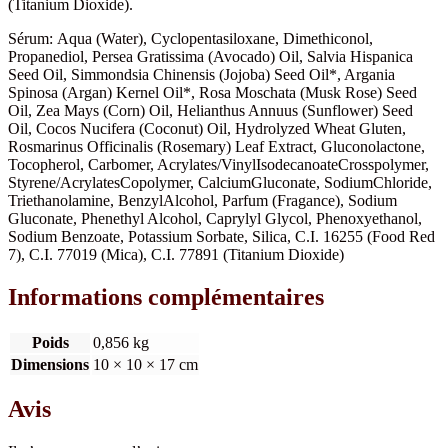
(Titanium Dioxide).
Sérum: Aqua (Water), Cyclopentasiloxane, Dimethiconol,
Propanediol, Persea Gratissima (Avocado) Oil, Salvia Hispanica
Seed Oil, Simmondsia Chinensis (Jojoba) Seed Oil*, Argania
Spinosa (Argan) Kernel Oil*, Rosa Moschata (Musk Rose) Seed
Oil, Zea Mays (Corn) Oil, Helianthus Annuus (Sunflower) Seed
Oil, Cocos Nucifera (Coconut) Oil, Hydrolyzed Wheat Gluten,
Rosmarinus Officinalis (Rosemary) Leaf Extract, Gluconolactone,
Tocopherol, Carbomer, Acrylates/VinylIsodecanoateCrosspolymer,
Styrene/AcrylatesCopolymer, CalciumGluconate, SodiumChloride,
Triethanolamine, BenzylAlcohol, Parfum (Fragance), Sodium
Gluconate, Phenethyl Alcohol, Caprylyl Glycol, Phenoxyethanol,
Sodium Benzoate, Potassium Sorbate, Silica, C.I. 16255 (Food Red
7), C.I. 77019 (Mica), C.I. 77891 (Titanium Dioxide)
Informations complémentaires
Poids
0,856 kg
Dimensions
10 × 10 × 17 cm
Avis