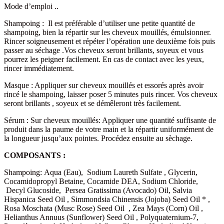
Mode d’emploi ..
Shampoing : Il est préférable d’utiliser une petite quantité de
shampoing, bien la répartir sur les cheveux mouillés, émulsionner.
Rincer soigneusement et répéter l’opération une deuxième fois puis
passer au séchage .Vos cheveux seront brillants, soyeux et vous
pourrez les peigner facilement. En cas de contact avec les yeux,
rincer immédiatement.
Masque : Appliquer sur cheveux mouillés et essorés après avoir
rincé le shampoing, laisser poser 5 minutes puis rincer. Vos cheveux
seront brillants , soyeux et se démêleront très facilement.
Sérum : Sur cheveux mouillés: Appliquer une quantité suffisante de
produit dans la paume de votre main et la répartir uniformément de
la longueur jusqu’aux pointes. Procédez ensuite au sèchage.
COMPOSANTS :
Shampoing: Aqua (Eau), Sodium Laureth Sulfate , Glycerin,
Cocamidopropyl Betaine, Cocamide DEA, Sodium Chloride,
Decyl Glucoside, Persea Gratissima (Avocado) Oil, Salvia
Hispanica Seed Oil , Simmondsia Chinensis (Jojoba) Seed Oil * ,
Rosa Moschata (Musc Rose) Seed Oil , Zea Mays (Corn) Oil ,
Helianthus Annuus (Sunflower) Seed Oil , Polyquaternium-7,