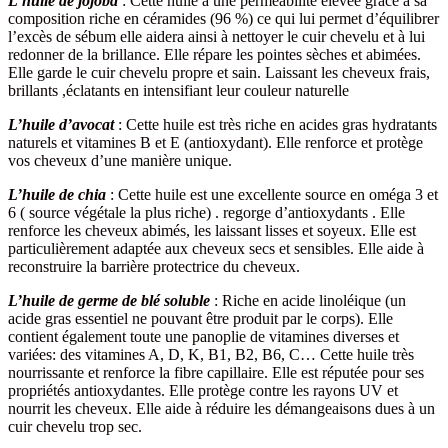
L’huile de jojoba
: Cette huile a une perméabilité élevée grâce à sa
composition riche en céramides (96 %) ce qui lui permet d’équilibrer
l’excès de sébum elle aidera ainsi à nettoyer le cuir chevelu et à lui
redonner de la brillance. Elle répare les pointes sèches et abimées.
Elle garde le cuir chevelu propre et sain. Laissant les cheveux frais,
brillants ,éclatants en intensifiant leur couleur naturelle
L’huile d’avocat
: Cette huile est très riche en acides gras hydratants
naturels et vitamines B et E (antioxydant). Elle renforce et protège
vos cheveux d’une manière unique.
L’huile de chia
: Cette huile est une excellente source en oméga 3 et
6 ( source végétale la plus riche) . regorge d’antioxydants . Elle
renforce les cheveux abimés, les laissant lisses et soyeux. Elle est
particulièrement adaptée aux cheveux secs et sensibles. Elle aide à
reconstruire la barrière protectrice du cheveux.
L’huile de germe de blé soluble
: Riche en acide linoléique (un
acide gras essentiel ne pouvant être produit par le corps). Elle
contient également toute une panoplie de vitamines diverses et
variées: des vitamines A, D, K, B1, B2, B6, C… Cette huile très
nourrissante et renforce la fibre capillaire. Elle est réputée pour ses
propriétés antioxydantes. Elle protège contre les rayons UV et
nourrit les cheveux. Elle aide à réduire les démangeaisons dues à un
cuir chevelu trop sec.