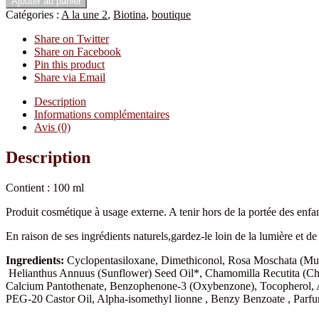
Ajouter au panier
Catégories :
A la une 2
,
Biotina
,
boutique
Share on Twitter
Share on Facebook
Pin this product
Share via Email
Description
Informations complémentaires
Avis (0)
Description
Contient : 100 ml
Produit cosmétique à usage externe. A tenir hors de la portée des enfa
En raison de ses ingrédients naturels,gardez-le loin de la lumière et d
Ingredients:
Cyclopentasiloxane, Dimethiconol, Rosa Moschata (Musk
Helianthus Annuus (Sunflower) Seed Oil*, Chamomilla Recutita (Cham
Calcium Pantothenate, Benzophenone-3 (Oxybenzone), Tocopherol, Ac
PEG-20 Castor Oil, Alpha-isomethyl lionne , Benzy Benzoate , Parfu