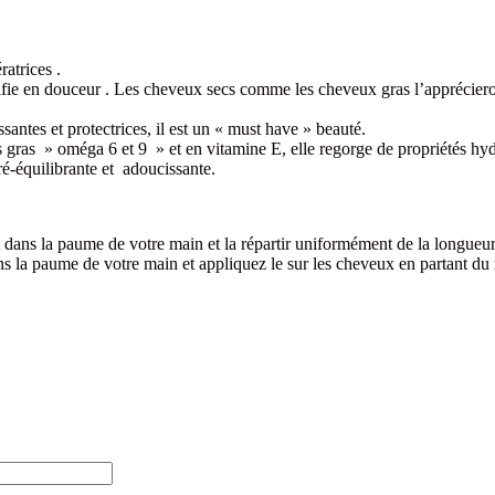
atrices .
rifie en douceur . Les cheveux secs comme les cheveux gras l’appréciero
santes et protectrices, il est un « must have » beauté.
s gras » oméga 6 et 9 » et en vitamine E, elle regorge de propriétés hy
 ré-équilibrante et adoucissante.
t dans la paume de votre main et la répartir uniformément de la longueu
s la paume de votre main et appliquez le sur les cheveux en partant du 