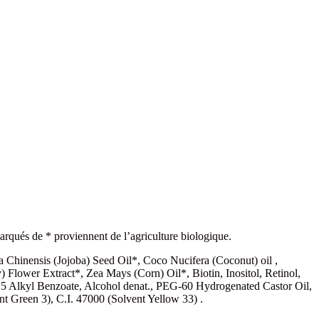
 marqués de * proviennent de l’agriculture biologique.
Chinensis (Jojoba) Seed Oil*, Coco Nucifera (Coconut) oil ,
lower Extract*, Zea Mays (Corn) Oil*, Biotin, Inositol, Retinol,
5 Alkyl Benzoate, Alcohol denat., PEG-60 Hydrogenated Castor Oil,
t Green 3), C.I. 47000 (Solvent Yellow 33) .