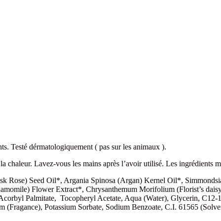
nts. Testé dérmatologiquement ( pas sur les animaux ).
e la chaleur. Lavez-vous les mains après l’avoir utilisé. Les ingrédients
 Rose) Seed Oil*, Argania Spinosa (Argan) Kernel Oil*, Simmondsia 
omile) Flower Extract*, Chrysanthemum Morifolium (Florist’s daisy) F
orbyl Palmitate, Tocopheryl Acetate, Aqua (Water), Glycerin, C12-1
m (Fragance), Potassium Sorbate, Sodium Benzoate, C.I. 61565 (Solven