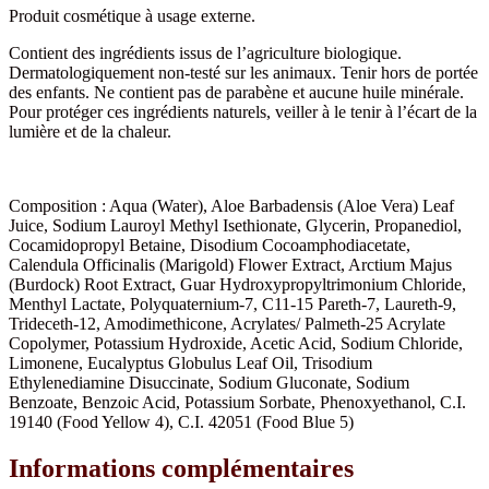
Produit cosmétique à usage externe.
Contient des ingrédients issus de l’agriculture biologique.
Dermatologiquement non-testé sur les animaux. Tenir hors de portée
des enfants. Ne contient pas de parabène et aucune huile minérale.
Pour protéger ces ingrédients naturels, veiller à le tenir à l’écart de la
lumière et de la chaleur.
Composition : Aqua (Water), Aloe Barbadensis (Aloe Vera) Leaf
Juice, Sodium Lauroyl Methyl Isethionate, Glycerin, Propanediol,
Cocamidopropyl Betaine, Disodium Cocoamphodiacetate,
Calendula Officinalis (Marigold) Flower Extract, Arctium Majus
(Burdock) Root Extract, Guar Hydroxypropyltrimonium Chloride,
Menthyl Lactate, Polyquaternium-7, C11-15 Pareth-7, Laureth-9,
Trideceth-12, Amodimethicone, Acrylates/ Palmeth-25 Acrylate
Copolymer, Potassium Hydroxide, Acetic Acid, Sodium Chloride,
Limonene, Eucalyptus Globulus Leaf Oil, Trisodium
Ethylenediamine Disuccinate, Sodium Gluconate, Sodium
Benzoate, Benzoic Acid, Potassium Sorbate, Phenoxyethanol, C.I.
19140 (Food Yellow 4), C.I. 42051 (Food Blue 5)
Informations complémentaires